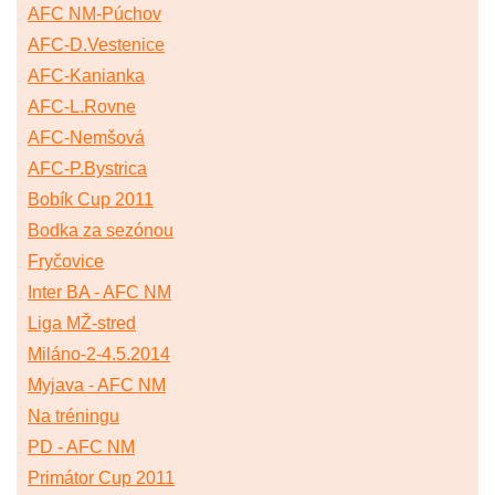
AFC NM-Púchov
AFC-D.Vestenice
AFC-Kanianka
AFC-L.Rovne
AFC-Nemšová
AFC-P.Bystrica
Bobík Cup 2011
Bodka za sezónou
Fryčovice
Inter BA - AFC NM
Liga MŽ-stred
Miláno-2-4.5.2014
Myjava - AFC NM
Na tréningu
PD - AFC NM
Primátor Cup 2011