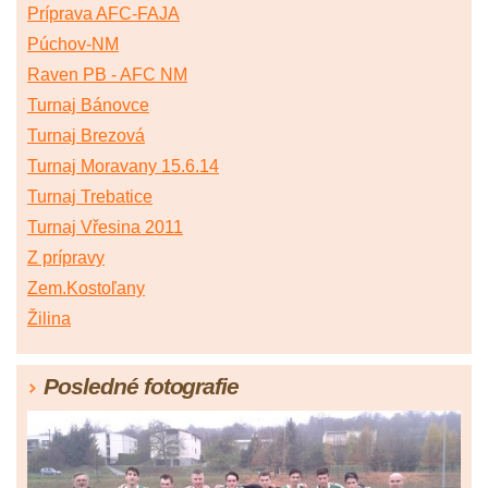
Príprava AFC-FAJA
Púchov-NM
Raven PB - AFC NM
Turnaj Bánovce
Turnaj Brezová
Turnaj Moravany 15.6.14
Turnaj Trebatice
Turnaj Vřesina 2011
Z prípravy
Zem.Kostoľany
Žilina
Posledné fotografie