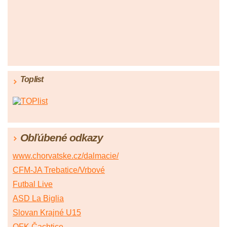
Toplist
Obľúbené odkazy
www.chorvatske.cz/dalmacie/
CFM-JA Trebatice/Vrbové
Futbal Live
ASD La Biglia
Slovan Krajné U15
OFK Čachtice