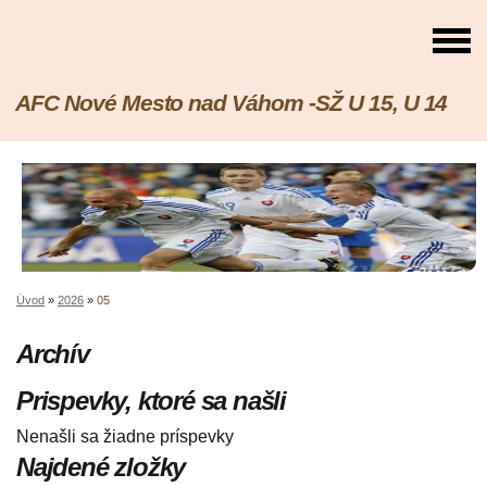
AFC Nové Mesto nad Váhom -SŽ U 15, U 14
Úvod
»
2026
»
05
Archív
Prispevky, ktoré sa našli
Nenašli sa žiadne príspevky
Najdené zložky