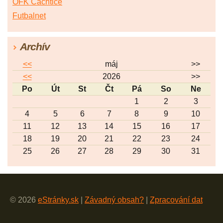
OFK Čachtice
Futbalnet
Archív
<<
máj
>>
<<
2026
>>
Po
Út
St
Čt
Pá
So
Ne
1
2
3
4
5
6
7
8
9
10
11
12
13
14
15
16
17
18
19
20
21
22
23
24
25
26
27
28
29
30
31
© 2026
eStránky.sk
|
Závadný obsah?
|
Zpracování dat