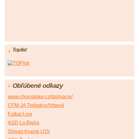
Toplist
Obľúbené odkazy
www.chorvatske.cz/dalmacie/
CFM-JA Trebatice/Vrbové
Futbal Live
ASD La Biglia
Slovan Krajné U15