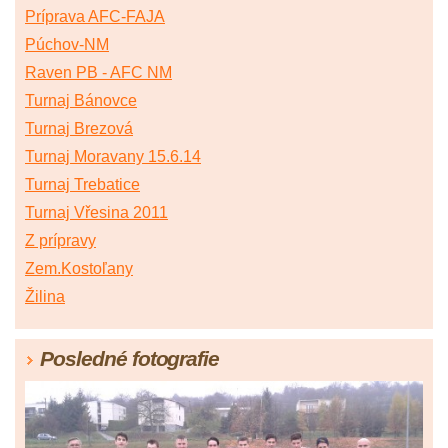
Príprava AFC-FAJA
Púchov-NM
Raven PB - AFC NM
Turnaj Bánovce
Turnaj Brezová
Turnaj Moravany 15.6.14
Turnaj Trebatice
Turnaj Vřesina 2011
Z prípravy
Zem.Kostoľany
Žilina
Posledné fotografie