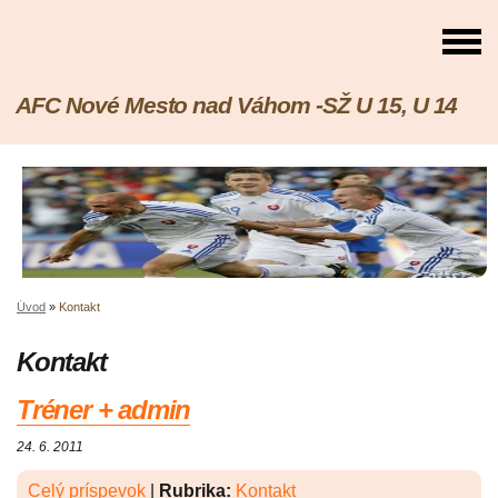
AFC Nové Mesto nad Váhom -SŽ U 15, U 14
Úvod
»
Kontakt
Kontakt
Tréner + admin
24. 6. 2011
Celý príspevok
|
Rubrika:
Kontakt