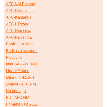
AFC NM-Púchov
AFC-D.Vestenice
AFC-Kanianka
AFC-L.Rovne
AFC-Nemšová
AFC-P.Bystrica
Bobík Cup 2011
Bodka za sezónou
Fryčovice
Inter BA - AFC NM
Liga MŽ-stred
Miláno-2-4.5.2014
Myjava - AFC NM
Na tréningu
PD - AFC NM
Primátor Cup 2011