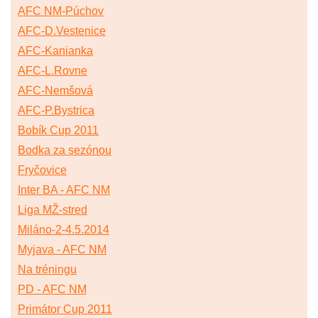
AFC NM-Púchov
AFC-D.Vestenice
AFC-Kanianka
AFC-L.Rovne
AFC-Nemšová
AFC-P.Bystrica
Bobík Cup 2011
Bodka za sezónou
Fryčovice
Inter BA - AFC NM
Liga MŽ-stred
Miláno-2-4.5.2014
Myjava - AFC NM
Na tréningu
PD - AFC NM
Primátor Cup 2011