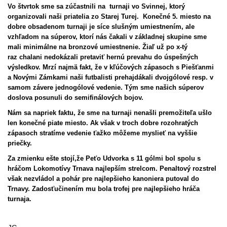
Vo štvrtok sme sa zúčastnili na turnaji vo Svinnej, ktorý
organizovali naši priatelia zo Starej Turej. Konečné 5. miesto na
dobre obsadenom turnaji je síce slušným umiestnením, ale
vzhľadom na súperov, ktorí nás čakali v základnej skupine sme
mali minimálne na bronzové umiestnenie. Žiaľ už po x-tý
raz chalani nedokázali pretaviť hernú prevahu do úspešných
výsledkov. Mrzí najmä fakt, že v kľúčových zápasoch s Piešťanmi
a Novými Zámkami naši futbalisti prehajdákali dvojgólové resp. v
samom závere jednogólové vedenie. Tým sme našich súperov
doslova posunuli do semifinálových bojov.
Nám sa napriek faktu, že sme na turnaji nenašli premožiteľa ušlo
len konečné piate miesto. Ak však v troch dobre rozohratých
zápasoch stratíme vedenie ťažko môžeme myslieť na vyššie
priečky.
Za zmienku ešte stojí,že Peťo Udvorka s 11 gólmi bol spolu s
hráčom Lokomotívy Trnava najlepším strelcom. Penaltový rozstrel
však nezvládol a pohár pre najlepšieho kanoniera putoval do
Trnavy. Zadosťučinením mu bola trofej pre najlepšieho hráča
turnaja.