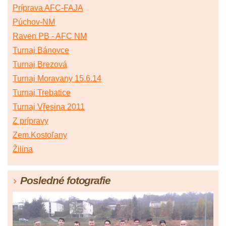
Príprava AFC-FAJA
Púchov-NM
Raven PB - AFC NM
Turnaj Bánovce
Turnaj Brezová
Turnaj Moravany 15.6.14
Turnaj Trebatice
Turnaj Vřesina 2011
Z prípravy
Zem.Kostoľany
Žilina
Posledné fotografie