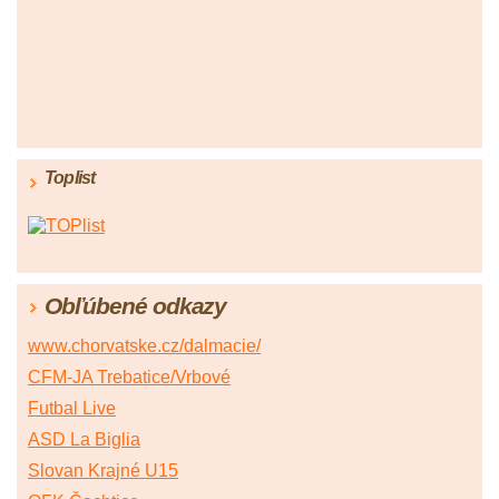
Toplist
Obľúbené odkazy
www.chorvatske.cz/dalmacie/
CFM-JA Trebatice/Vrbové
Futbal Live
ASD La Biglia
Slovan Krajné U15