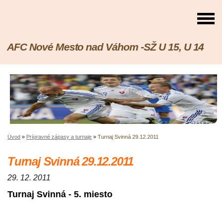
AFC Nové Mesto nad Váhom -SŽ U 15, U 14
Úvod
»
Prípravné zápasy a turnaje
»
Turnaj Svinná 29.12.2011
Turnaj Svinná 29.12.2011
29. 12. 2011
Turnaj Svinná - 5. miesto