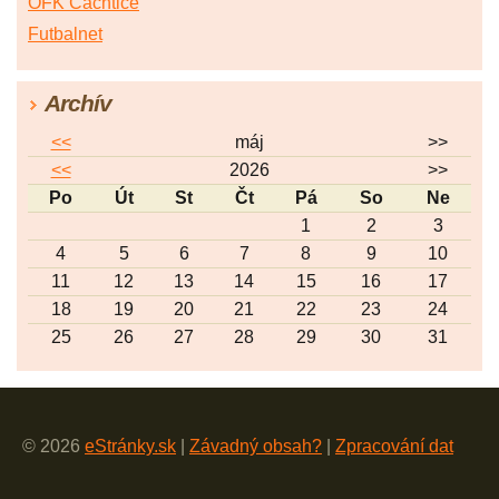
OFK Čachtice
Futbalnet
Archív
<<
máj
>>
<<
2026
>>
Po
Út
St
Čt
Pá
So
Ne
1
2
3
4
5
6
7
8
9
10
11
12
13
14
15
16
17
18
19
20
21
22
23
24
25
26
27
28
29
30
31
© 2026
eStránky.sk
|
Závadný obsah?
|
Zpracování dat