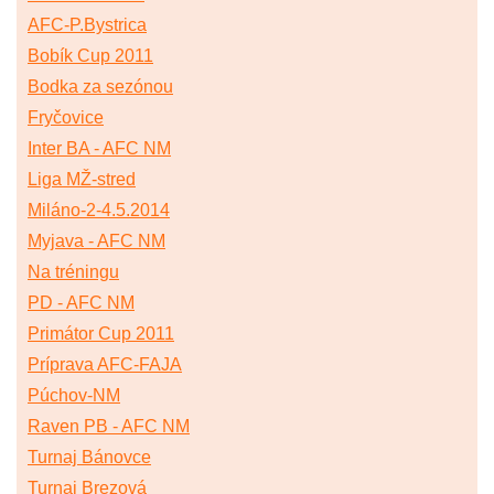
AFC-P.Bystrica
Bobík Cup 2011
Bodka za sezónou
Fryčovice
Inter BA - AFC NM
Liga MŽ-stred
Miláno-2-4.5.2014
Myjava - AFC NM
Na tréningu
PD - AFC NM
Primátor Cup 2011
Príprava AFC-FAJA
Púchov-NM
Raven PB - AFC NM
Turnaj Bánovce
Turnaj Brezová