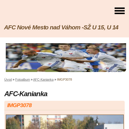
AFC Nové Mesto nad Váhom -SŽ U 15, U 14
Úvod
»
Fotoalbum
»
AFC-Kanianka
»
IMGP3078
AFC-Kanianka
IMGP3078