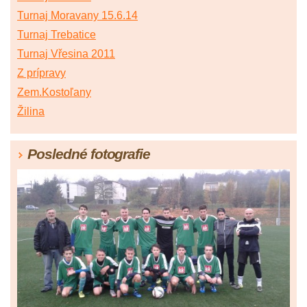
Turnaj Moravany 15.6.14
Turnaj Trebatice
Turnaj Vřesina 2011
Z prípravy
Zem.Kostoľany
Žilina
Posledné fotografie