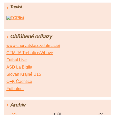
Toplist
Obľúbené odkazy
www.chorvatske.cz/dalmacie/
CFM-JA Trebatice/Vrbové
Futbal Live
ASD La Biglia
Slovan Krajné U15
OFK Čachtice
Futbalnet
Archív
<<
máj
>>