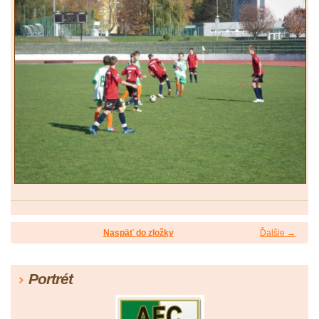
Naspäť do zložky
Ďalšie →
Portrét