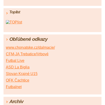
Toplist
Obľúbené odkazy
www.chorvatske.cz/dalmacie/
CFM-JA Trebatice/Vrbové
Futbal Live
ASD La Biglia
Slovan Krajné U15
OFK Čachtice
Futbalnet
Archív