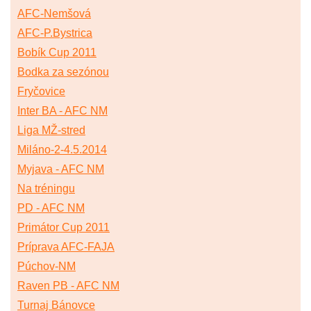
AFC-Nemšová
AFC-P.Bystrica
Bobík Cup 2011
Bodka za sezónou
Fryčovice
Inter BA - AFC NM
Liga MŽ-stred
Miláno-2-4.5.2014
Myjava - AFC NM
Na tréningu
PD - AFC NM
Primátor Cup 2011
Príprava AFC-FAJA
Púchov-NM
Raven PB - AFC NM
Turnaj Bánovce