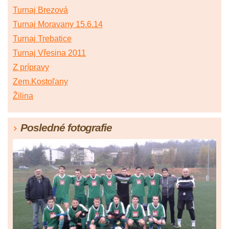
Turnaj Brezová
Turnaj Moravany 15.6.14
Turnaj Trebatice
Turnaj Vřesina 2011
Z prípravy
Zem.Kostoľany
Žilina
Posledné fotografie