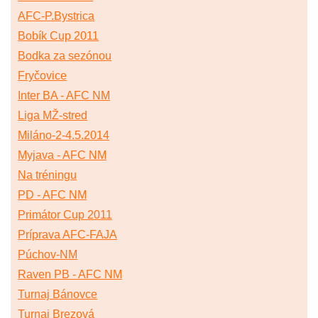
AFC-P.Bystrica
Bobík Cup 2011
Bodka za sezónou
Fryčovice
Inter BA - AFC NM
Liga MŽ-stred
Miláno-2-4.5.2014
Myjava - AFC NM
Na tréningu
PD - AFC NM
Primátor Cup 2011
Príprava AFC-FAJA
Púchov-NM
Raven PB - AFC NM
Turnaj Bánovce
Turnaj Brezová