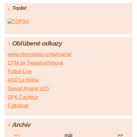
Toplist
Obľúbené odkazy
www.chorvatske.cz/dalmacie/
CFM-JA Trebatice/Vrbové
Futbal Live
ASD La Biglia
Slovan Krajné U15
OFK Čachtice
Futbalnet
Archív
<<
máj
>>