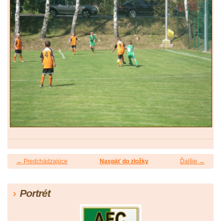
← Predchádzajúce
Naspäť do zložky
Ďalšie →
Portrét