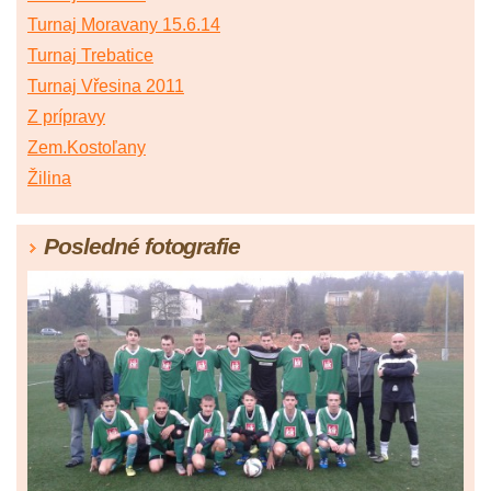
Turnaj Moravany 15.6.14
Turnaj Trebatice
Turnaj Vřesina 2011
Z prípravy
Zem.Kostoľany
Žilina
Posledné fotografie