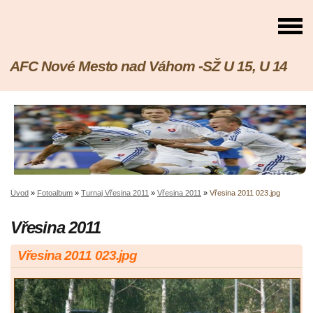
AFC Nové Mesto nad Váhom -SŽ U 15, U 14
Úvod
»
Fotoalbum
»
Turnaj Vřesina 2011
»
Vřesina 2011
»
Vřesina 2011 023.jpg
Vřesina 2011
Vřesina 2011 023.jpg