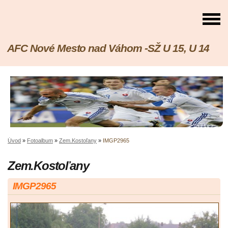
AFC Nové Mesto nad Váhom -SŽ U 15, U 14
Úvod
»
Fotoalbum
»
Zem.Kostoľany
»
IMGP2965
Zem.Kostoľany
IMGP2965