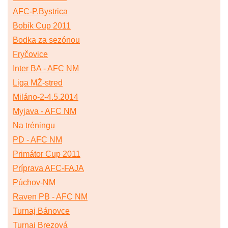
AFC-P.Bystrica
Bobík Cup 2011
Bodka za sezónou
Fryčovice
Inter BA - AFC NM
Liga MŽ-stred
Miláno-2-4.5.2014
Myjava - AFC NM
Na tréningu
PD - AFC NM
Primátor Cup 2011
Príprava AFC-FAJA
Púchov-NM
Raven PB - AFC NM
Turnaj Bánovce
Turnaj Brezová