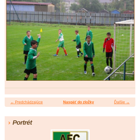
← Predchádzajúce
Naspäť do zložky
Ďalšie →
Portrét