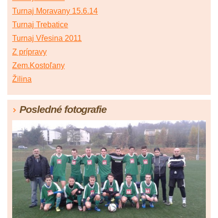
Turnaj Moravany 15.6.14
Turnaj Trebatice
Turnaj Vřesina 2011
Z prípravy
Zem.Kostoľany
Žilina
Posledné fotografie