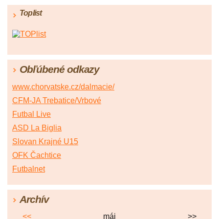
Toplist
Obľúbené odkazy
www.chorvatske.cz/dalmacie/
CFM-JA Trebatice/Vrbové
Futbal Live
ASD La Biglia
Slovan Krajné U15
OFK Čachtice
Futbalnet
Archív
<<
máj
>>