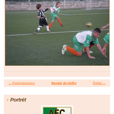
← Predchádzajúce
Naspäť do zložky
Ďalšie →
Portrét