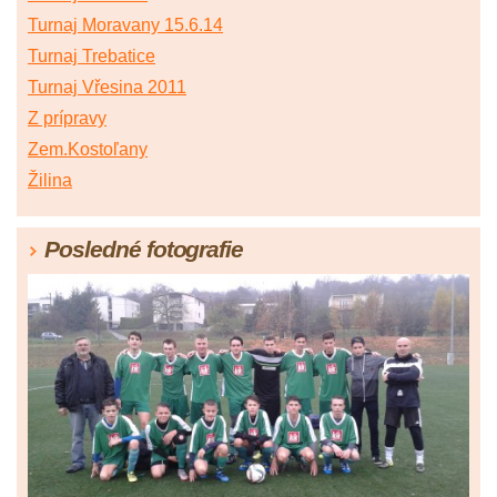
Turnaj Moravany 15.6.14
Turnaj Trebatice
Turnaj Vřesina 2011
Z prípravy
Zem.Kostoľany
Žilina
Posledné fotografie