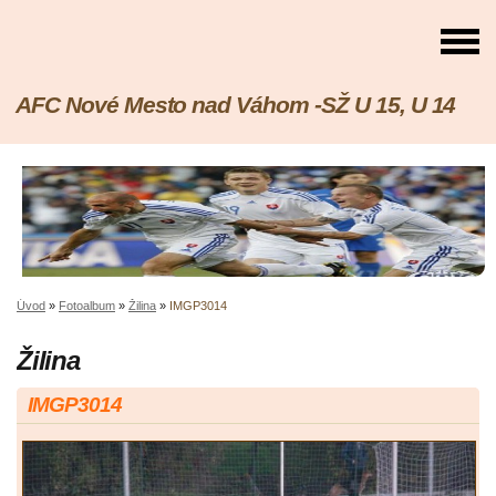
AFC Nové Mesto nad Váhom -SŽ U 15, U 14
Úvod
»
Fotoalbum
»
Žilina
»
IMGP3014
Žilina
IMGP3014