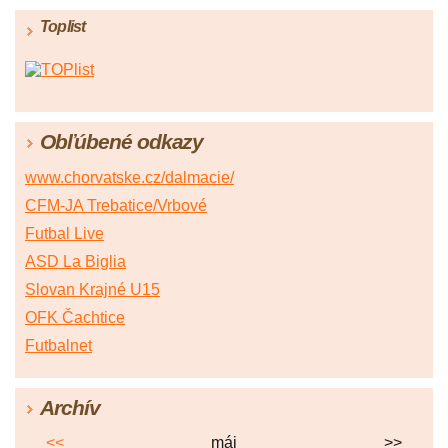
Toplist
Obľúbené odkazy
www.chorvatske.cz/dalmacie/
CFM-JA Trebatice/Vrbové
Futbal Live
ASD La Biglia
Slovan Krajné U15
OFK Čachtice
Futbalnet
Archív
<<
máj
>>