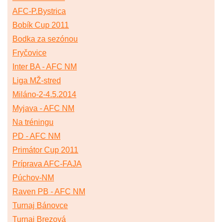
AFC-P.Bystrica
Bobík Cup 2011
Bodka za sezónou
Fryčovice
Inter BA - AFC NM
Liga MŽ-stred
Miláno-2-4.5.2014
Myjava - AFC NM
Na tréningu
PD - AFC NM
Primátor Cup 2011
Príprava AFC-FAJA
Púchov-NM
Raven PB - AFC NM
Turnaj Bánovce
Turnaj Brezová